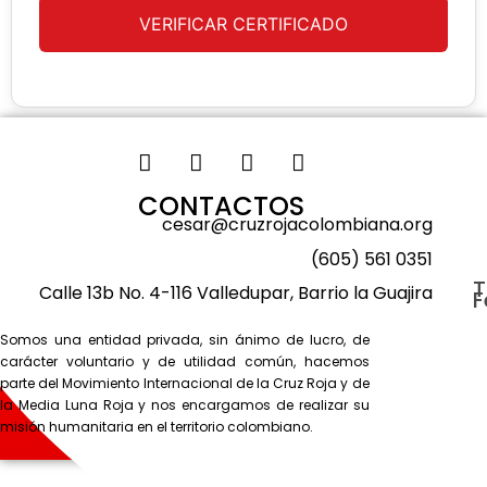
VERIFICAR CERTIFICADO
CONTACTOS
cesar@cruzrojacolombiana.org
(605) 561 0351
T
Calle 13b No. 4-116 Valledupar, Barrio la Guajira
F
Somos una entidad privada, sin ánimo de lucro, de
carácter voluntario y de utilidad común, hacemos
parte del Movimiento Internacional de la Cruz Roja y de
la Media Luna Roja y nos encargamos de realizar su
misión humanitaria en el territorio colombiano.