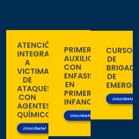
ATENCIÓN
PRIMEROS
CURSO
INTEGRAL
AUXILIOS
DE
A
CON
BRIGAD
VICTIMAS
ENFASIS
DE
DE
EN
EMERGE
ATAQUES
PRIMERA
CON
¡Inscribete!
INFANCIA
AGENTES
QUÍMICOS
¡Inscribete!
¡Inscribete!