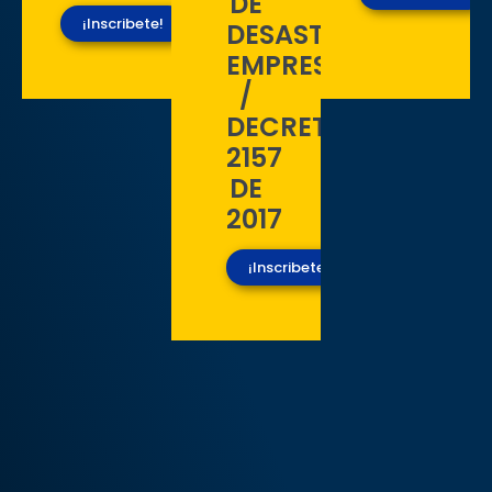
DE
¡Inscribete!
DESASTRES
EMPRESARIALES
/
DECRETO
2157
DE
2017
¡Inscribete!